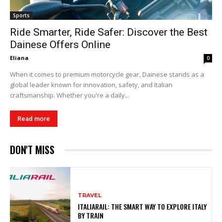
Sports
Ride Smarter, Ride Safer: Discover the Best
Dainese Offers Online
Eliana
0
When it comes to premium motorcycle gear, Dainese stands as a
global leader known for innovation, safety, and Italian
craftsmanship. Whether you're a daily...
Read more
DON'T MISS
TRAVEL
ITALIARAIL: THE SMART WAY TO EXPLORE ITALY
BY TRAIN