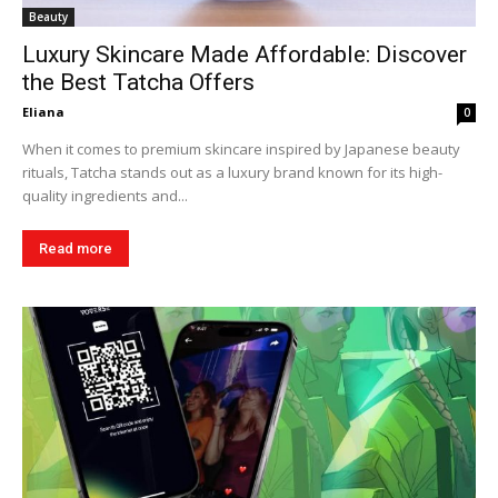
Beauty
Luxury Skincare Made Affordable: Discover
the Best Tatcha Offers
Eliana
0
When it comes to premium skincare inspired by Japanese beauty
rituals, Tatcha stands out as a luxury brand known for its high-
quality ingredients and...
Read more